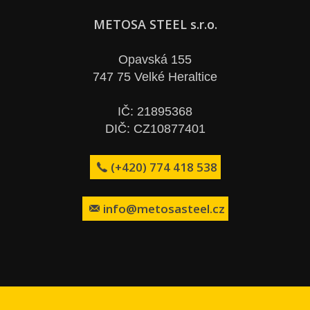
METOSA STEEL s.r.o.
Opavská 155
747 75 Velké Heraltice
IČ: 21895368
DIČ: CZ10877401
(+420) 774 418 538
info@metosasteel.cz