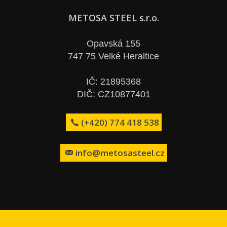
METOSA STEEL s.r.o.
Opavská 155
747 75 Velké Heraltice
IČ: 21895368
DIČ: CZ10877401
(+420) 774 418 538
info@metosasteel.cz